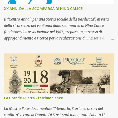
XX ANNI DALLA SCOMPARSA DI NINO CALICE
Il “Centro Annali per una Storia sociale della Basilicata”, in vista
della ricorrenza dei vent’anni dalla scomparsa di Nino Calice,
fondatore dell’associazione nel 1987, prepara un percorso di
approfondimento e ricerca per la realizzazione di una serie di
iniziative culturali dedicate, in collaborazione con il Consiglio
Regionale di Basilicata. Il progetto prevede un programma di
attività per il 2017 con iniziative sia di carattere temporaneo che
permanente. In particolare la proposta integrata del Centro Annali
focalizza l’attenzione sulla valorizzazione complessiva dell’opera
di Nino Calice, dalla ricerca storica all’azione politica e culturale.
Un percorso di approfondimento con cui si vuole redigere, rendere
fruibile e attualizzare un’esperienza umana e intellettuale fra le
più significative del Novecento lucano, non solo per quanto
La Grande Guerra - testimonianze
prodotto in vita ma anche per la tangibile eredità culturale che la
vede protagonista del presente. Programma Nino Calice...
La Mostra Foto-documentale "Memoria, Storia ed orrori del
conflitto" a cura di Donato Di Stasi, sarà inaugurata Sabato 11