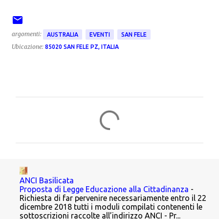
argomenti:
AUSTRALIA
EVENTI
SAN FELE
Ubicazione:
85020 SAN FELE PZ, ITALIA
C
o
m
m
e
n
ANCI Basilicata
Proposta di Legge Educazione alla Cittadinanza
-
t
Richiesta di far pervenire necessariamente entro il 22
dicembre 2018 tutti i moduli compilati contenenti le
i
sottoscrizioni raccolte all’indirizzo ANCI - Pr...