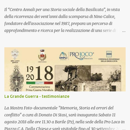
Il “Centro Annali per una Storia sociale della Basilicata”, in vista
della ricorrenza dei vent’anni dalla scomparsa di Nino Calice,
fondatore dell’associazione nel 1987, prepara un percorso di
approfondimento e ricerca per la realizzazione di una serie di
iniziative culturali dedicate, in collaborazione con il Consiglio
Regionale di Basilicata. Il progetto prevede un programma di
attività per il 2017 con iniziative sia di carattere temporaneo che
permanente. In particolare la proposta integrata del Centro Annali
focalizza l’attenzione sulla valorizzazione complessiva dell’opera
di Nino Calice, dalla ricerca storica all’azione politica e culturale.
Un percorso di approfondimento con cui si vuole redigere, rendere
fruibile e attualizzare un’esperienza umana e intellettuale fra le
più significative del Novecento lucano, non solo per quanto
La Grande Guerra - testimonianze
prodotto in vita ma anche per la tangibile eredità culturale che la
vede protagonista del presente. Programma Nino Calice...
La Mostra Foto-documentale "Memoria, Storia ed orrori del
conflitto" a cura di Donato Di Stasi, sarà inaugurata Sabato 11
agosto 2018 alle ore 11.30 a Barile (Pz), nella sede della Pro Loco in
Piazza C.A. Dalla Chiesa e sarà visitabile fino al 30 settembre 2018.