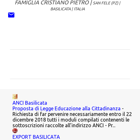
FAMIGLIA CRISTIANO PIETRO |
SAN FELE (PZ) |
BASILICATA | ITALIA
C
o
m
m
e
n
ANCI Basilicata
Proposta di Legge Educazione alla Cittadinanza
-
t
Richiesta di far pervenire necessariamente entro il 22
dicembre 2018 tutti i moduli compilati contenenti le
i
sottoscrizioni raccolte all’indirizzo ANCI - Pr...
EXPORT BASILICATA